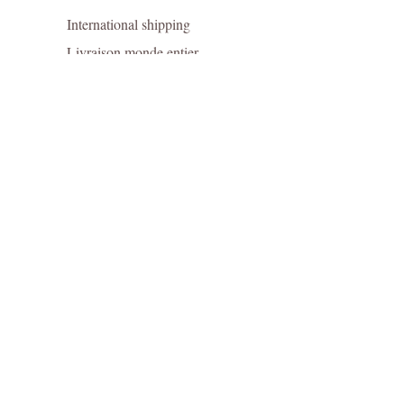
International shipping
Livraison monde entier
Presse