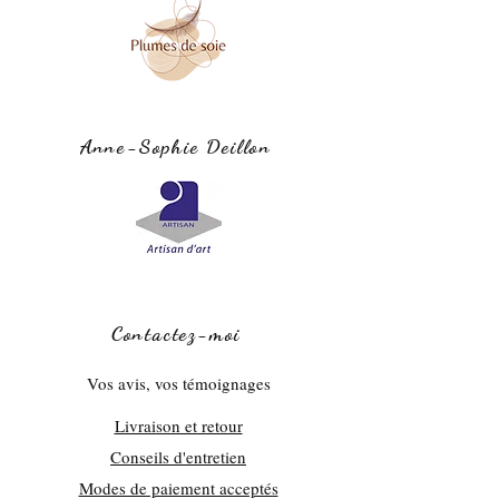
138 cm x 29 cm
Conseils d'entretien
Echarpe façonnée avec le même tissu des
deux côtés, finitions invisibles.
Nettoyage à sec
Anne-Sophie Deillon
Contactez-moi
Vos avis, vos témoignages
Livraison et retour
Conseils d'entretien
Modes de paiement acceptés