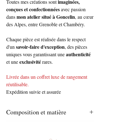
imaginées,
Toutes mes créations sont
conçues et confectionnées
avec passion
mon atelier situé à Goncelin
dans
, au cœur
des Alpes, entre Grenoble et Chambéry.
Chaque pièce est réalisée dans le respect
savoir-faire d'exception
d'un
, des pièces
authenticité
uniques vous garantissant une
exclusivité
et une
rares.
Livrée dans un coffret luxe de rangement
réutilisable.
Expédition suivie et assurée
Composition et matière
Velours de soie: 82% viscose - 18% soie.
Dimensions
Etoffe façonnée et montée à la main dans
mon atelier.