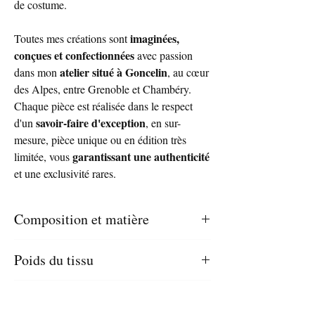
de costume.
imaginées,
Toutes mes créations sont
conçues et confectionnées
avec passion
atelier situé à Goncelin
dans mon
, au cœur
des Alpes, entre Grenoble et Chambéry.
Chaque pièce est réalisée dans le respect
savoir-faire d'exception
d'un
, en sur-
mesure, pièce unique ou en édition très
garantissant une authenticité
limitée, vous
et une exclusivité rares.
Composition et matière
Twill de soie de manufacture italienne en
Poids du tissu
direct de Milan
100% soie
88 gr / m2
Dimensions