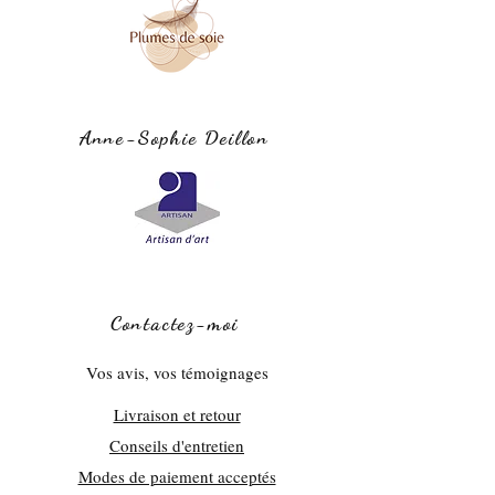
140cm x 28cm
Conseil d'entretien
Les dimensions peuvent varier légèrement.
Nettoyage à sec
Anne-Sophie Deillon
Contactez-moi
Vos avis, vos témoignages
Livraison et retour
Conseils d'entretien
Modes de paiement acceptés