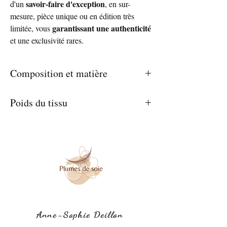
savoir-faire d'exception
d'un
, en sur-
mesure, pièce unique ou en édition très
garantissant une authenticité
limitée, vous
et une exclusivité rares.
Composition et matière
Twill 100 % soie de maison italienne en
Poids du tissu
direct de Milan
70 gr/m2
Dimensions
125cm x 9 cm
Conseil d'entretien
Les dimensions peuvent varier légèrement.
Nettoyage à sec
Anne-Sophie Deillon