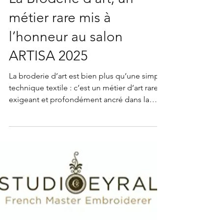
La Broderie d'art, un
métier rare mis à
l’honneur au salon
ARTISA 2025
La broderie d’art est bien plus qu’une simple
technique textile : c’est un métier d’art rare,
exigeant et profondément ancré dans la
tradition artisanale. J’ai eu l’immense joie et
la fierté d’être sélectionnée par la Chambre
de Métiers et de l’Artisanat de l’Isère pour
représenter ce savoir-faire au salon ARTISA
2025 à Grenoble. Une belle reconnaissance
pour mon travail de brodeuse d’art.