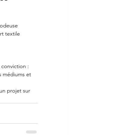
rodeuse 
t textile 
conviction :
ts médiums et 
n projet sur 