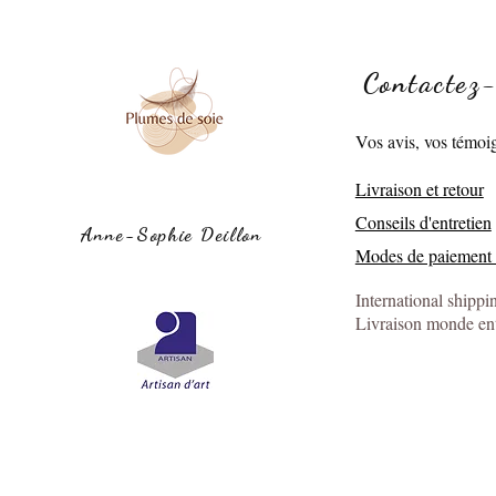
Contactez
Artisan d'art, une
Vos avis, vos témoi
reconnaissance officielle pour
les métiers rares
Livraison et retour
Conseils d'entretien
Anne-Sophie Deillon
Modes de paiement 
International shippi
Livraison monde ent