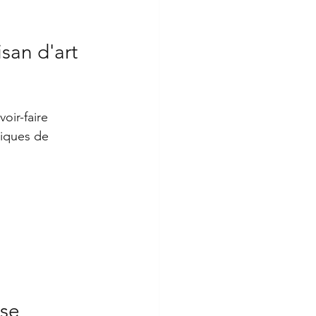
san d'art 
oir-faire 
niques de 
se 