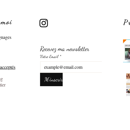
-moi
P
Comprendre la différence
gnages
entre Artisanat et Artisanat
d'art
Recevez ma newsletter
Votre Email
*
acceptés
ng
M'inscrire
ier