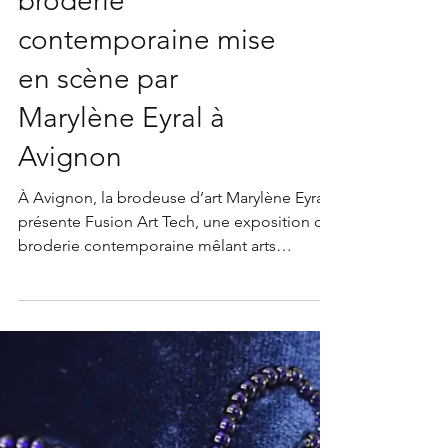
Une exposition de
broderie
contemporaine mise
en scène par
Marylène Eyral à
Avignon
À Avignon, la brodeuse d’art Marylène Eyral
présente Fusion Art Tech, une exposition de
broderie contemporaine mêlant arts
numériques et création textile. Entre
héritage et modernité, la broderie d’art
s’affranchit des supports traditionnels pour
explorer métal, plexiglass, céramique et