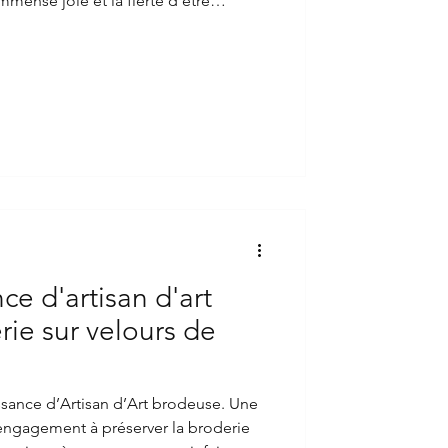
e Métiers et de l’Artisanat de l’Isère
aire au salon ARTISA 2025 à Grenoble.
r mon travail de brodeuse d’art.
e d'artisan d'art
ie sur velours de
issance d’Artisan d’Art brodeuse. Une
engagement à préserver la broderie