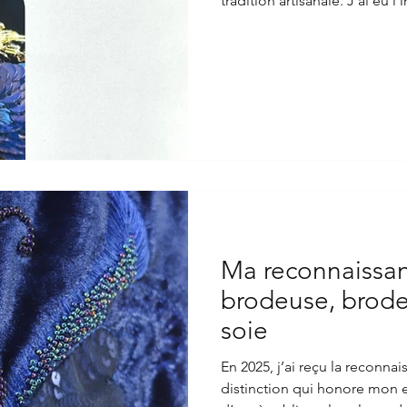
tradition artisanale. J’ai eu l’immense joie et la fierté d’être
sélectionnée par la Chambre d
pour représenter ce savoir-f
Une belle reconnaissance pou
Ma reconnaissanc
brodeuse, broder
soie
En 2025, j’ai reçu la reconna
distinction qui honore mon 